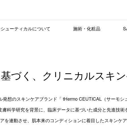
肌科学は次の領域へ
エステティック通信7月号に｢サーモシューティカルお披露目会
社員研修に伴う休業日のご案内
2026.08.03
モシューティカルについて
施術・化粧品
S
SKIN SCIENCE, REDEFINED
に基づく、クリニカルスキン
発想のスキンケアブランド「 tHermo CEUTICAL（サーモ
皮膚科学研究を背景に、臨床データに基づいた成分と先進技術
アを連動させ、肌本来のコンディションに着目したスキンケア