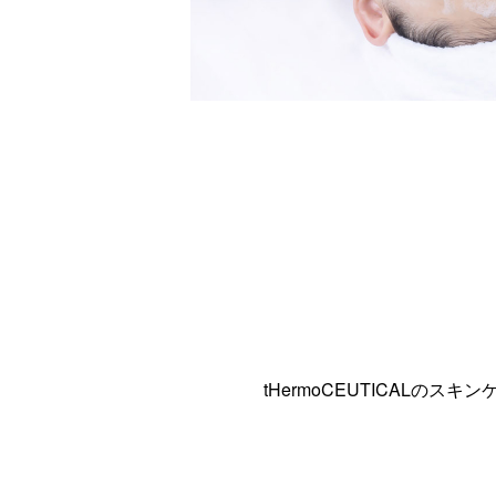
tHermoCEUTICAL